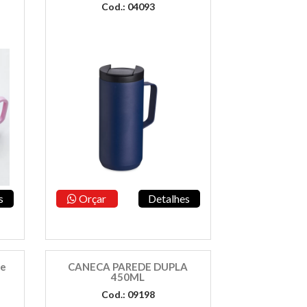
Cod.: 04093
s
Orçar
Detalhes
de
CANECA PAREDE DUPLA
450ML
Cod.: 09198