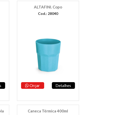
a
ALTAFINI. Copo
Cod.: 28040
s
Orçar
Detalhes
pla
Caneca Térmica 400ml