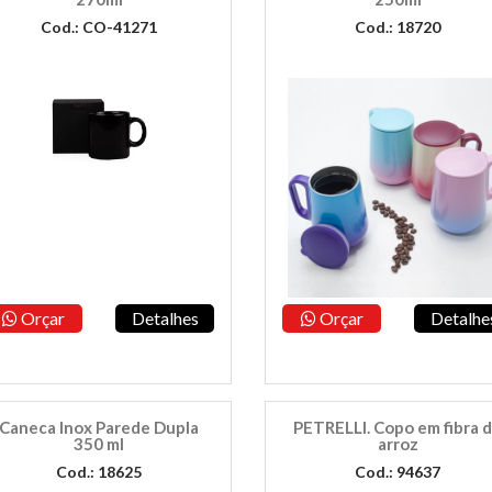
Cod.: CO-41271
Cod.: 18720
Orçar
Detalhes
Orçar
Detalhe
Caneca Inox Parede Dupla
PETRELLI. Copo em fibra 
350 ml
arroz
Cod.: 18625
Cod.: 94637