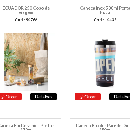
ECUADOR 250 Copo de
Caneca Inox 500ml Port
viagem
Foto
Cod.: 94766
Cod.: 14432
Orçar
Detalhes
Orçar
Detalhe
Caneca Em Cerâmica Preta -
Caneca Bicolor Parede Du
270ml
250ml