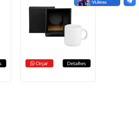
s
Orçar
Detalhes