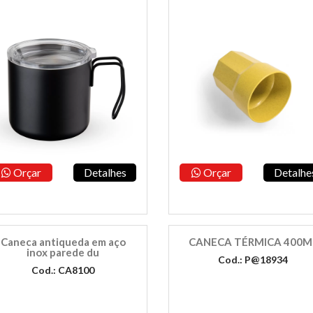
Orçar
Detalhes
Orçar
Detalhe
Caneca antiqueda em aço
CANECA TÉRMICA 400M
inox parede du
Cod.: P@18934
Cod.: CA8100