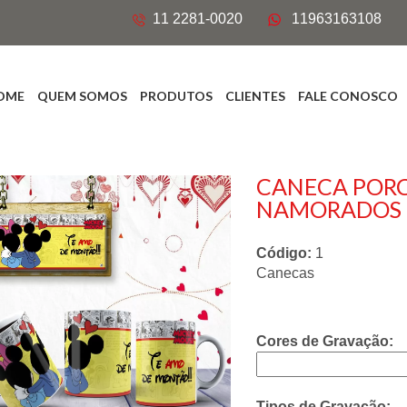
11 2281-0020
11963163108
OME
QUEM SOMOS
PRODUTOS
CLIENTES
FALE CONOSCO
CANECA PORC
NAMORADOS
Código:
1
Canecas
Cores de Gravação:
Tipos de Gravação: