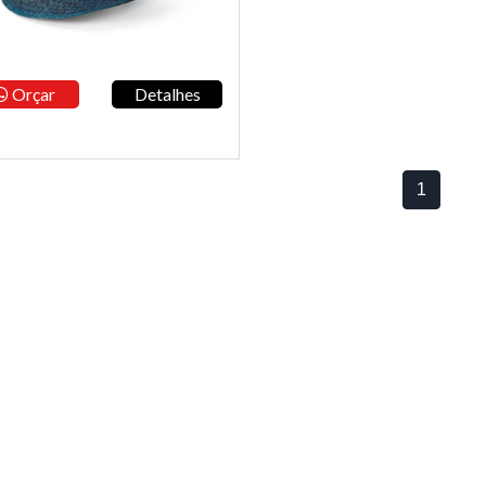
Orçar
Detalhes
1