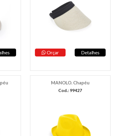
alhes
Orçar
Detalhes
apéu
MANOLO. Chapéu
Cod.: 99427