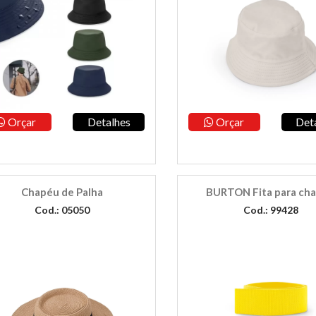
Orçar
Detalhes
Orçar
Det
Chapéu de Palha
BURTON Fita para ch
Cod.: 05050
Cod.: 99428