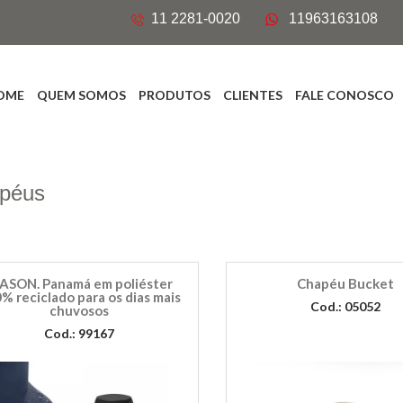
11 2281-0020
11963163108
OME
QUEM SOMOS
PRODUTOS
CLIENTES
FALE CONOSCO
péus
ASON. Panamá em poliéster
Chapéu Bucket
% reciclado para os dias mais
Cod.: 05052
chuvosos
Cod.: 99167