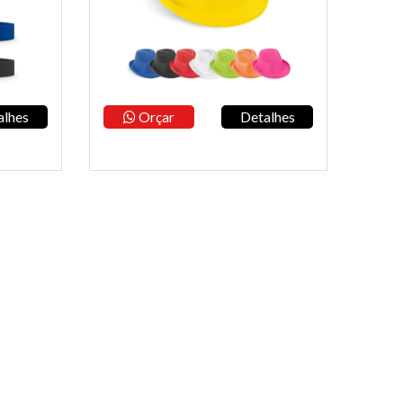
alhes
Orçar
Detalhes