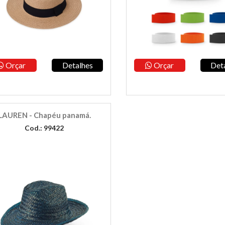
Orçar
Detalhes
Orçar
Det
LAUREN - Chapéu panamá.
Cod.: 99422