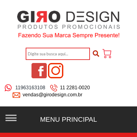
11963163108
11 2281-0020
vendas@girodesign.com.br