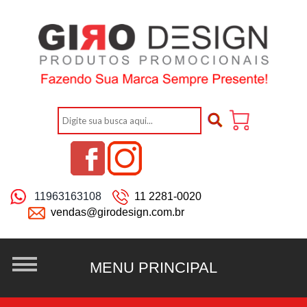
11963163108
11 2281-0020
vendas@girodesign.com.br