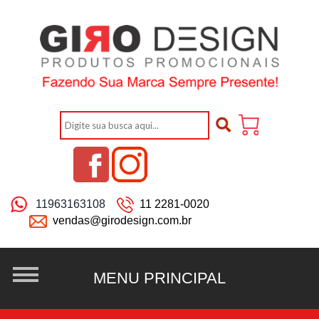
11963163108
11 2281-0020
vendas@girodesign.com.br