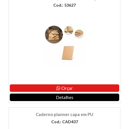
Cod.: 53627
Orçar
Detalhes
Caderno planner capa em PU
Cod.: CAD437