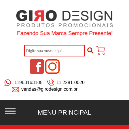
11963163108
11 2281-0020
vendas@girodesign.com.br