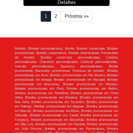
Detalhes
1
2
Próxima »»
Brindes, Brindes personalizados, Brinde, Brindes comerciais, Brindes
promocionais, Brindes corporativos, Brindes empresariais, Fornecedor
de brindes, Brindes comerciais personalizados, Canetas
personalizadas, Chaveiros personalizados, Canecas personalizadas,
Garrafa personalizadas, Squeezes personalizados, Brinde
promocional, Marketing promocional, Empresa de brindes, Brindes
promocionais em Acre, Brindes promocionais em Rio Branco, Brindes
promocionais em Amapá, Brindes promocionais em Macapá, Brindes
promocionais em Amazonas, Brindes promocionais em Manaus,
Brindes promocionais em Pará, Brindes promocionais em Belém,
Brindes promocionais em Rondônia, Brindes promocionais em Porto
Velho, Brindes promocionais em Roraima, Brindes promocionais em
Boa Vista, Brindes promocionais em Tocantins, Brindes promocionais
em Palmas, Brindes promocionais em Alagoas, Brindes promocionais
em Maceió, Brindes promocionais em Bahia, Brindes promocionais em
Salvador, Brindes promocionais em Ceará, Brindes promocionais em
Fortaleza, Brindes promocionais em Maranhão, Brindes promocionais
em São Luís, Brindes promocionais em Paraíba, Brindes promocionais
em João Pessoa, Brindes promocionais em Pernambuco, Brindes