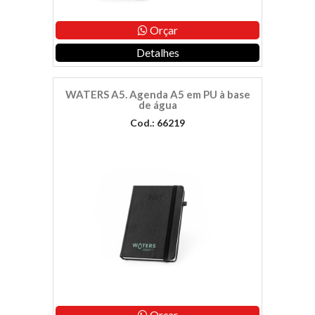
Orçar
Detalhes
WATERS A5. Agenda A5 em PU à base
de água
Cod.: 66219
Orçar