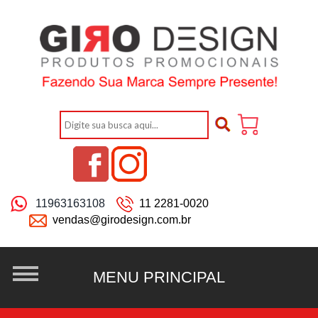
11963163108
11 2281-0020
vendas@girodesign.com.br