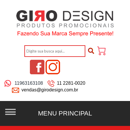
11963163108
11 2281-0020
vendas@girodesign.com.br