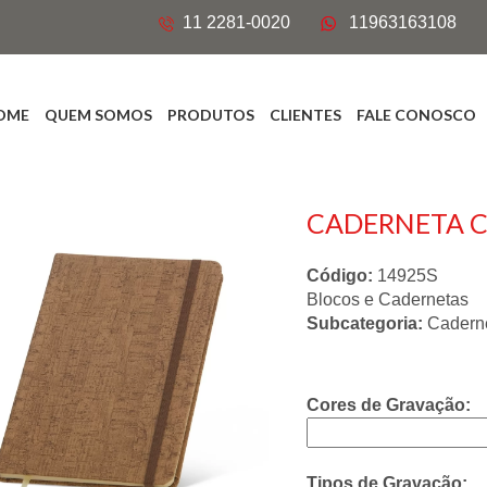
11 2281-0020
11963163108
OME
QUEM SOMOS
PRODUTOS
CLIENTES
FALE CONOSCO
CADERNETA C
Código:
14925S
Blocos e Cadernetas
Subcategoria:
Cadern
Cores de Gravação:
Tipos de Gravação: