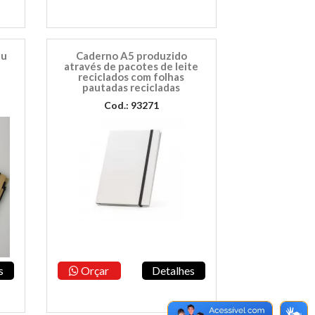
bu
Caderno A5 produzido
através de pacotes de leite
reciclados com folhas
pautadas recicladas
Cod.: 93271
s
Orçar
Detalhes