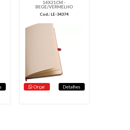
14X21CM -
BEGE/VERMELHO
Cod.: LE-34374
s
Orçar
Detalhes