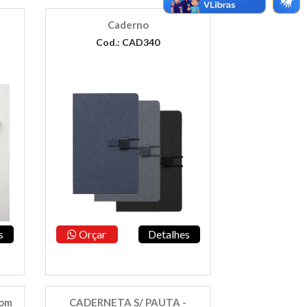
m
Caderno
Cod.: CAD340
s
Orçar
Detalhes
com
CADERNETA S/ PAUTA -