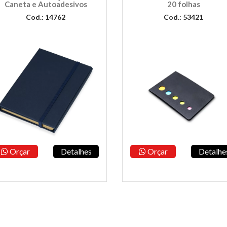
Caneta e Autoadesivos
20 folhas
Cod.: 14762
Cod.: 53421
Orçar
Detalhes
Orçar
Detalhe