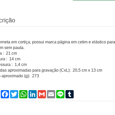
crição
rneta em cortiça, possui marca página em cetim e elástico pa
im sem pauta.
ra : 21 cm
ura : 14 cm
ssura : 1,4 cm
das aproximadas para gravação (CxL): 20,5 cm x 13 cm
 aproximado (g): 273
Compartilhar
Facebook
Twitter
WhatsApp
LinkedIn
Gmail
Email
Line
Tumblr