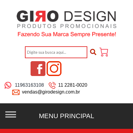
11963163108
11 2281-0020
vendas@girodesign.com.br