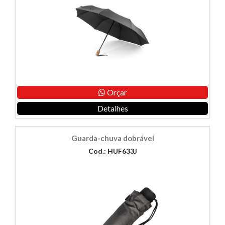
Orçar
Detalhes
Guarda-chuva dobrável
Cod.: HUF633J