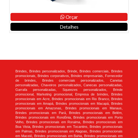
Orçar
Detalhes
Brindes, Brindes personalizados, Brinde, Brindes comerciais, Brindes
promocionais, Brindes corporativos, Brindes empresariais, Fornecedor
de brindes, Brindes comerciais personalizados, Canetas
personalizadas, Chaveiros personalizados, Canecas personalizadas,
Garrafa personalizadas, Squeezes personalizados, Brinde
promocional, Marketing promocional, Empresa de brindes, Brindes
promocionais em Acre, Brindes promocionais em Rio Branco, Brindes
promocionais em Amapá, Brindes promocionais em Macapá, Brindes
promocionais em Amazonas, Brindes promocionais em Manaus,
Brindes promocionais em Pará, Brindes promocionais em Belém,
Brindes promocionais em Rondônia, Brindes promocionais em Porto
Velho, Brindes promocionais em Roraima, Brindes promocionais em
Boa Vista, Brindes promocionais em Tocantins, Brindes promocionais
em Palmas, Brindes promocionais em Alagoas, Brindes promocionais
em Maceió, Brindes promocionais em Bahia, Brindes promocionais em