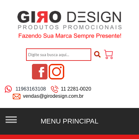
11963163108
11 2281-0020
vendas@girodesign.com.br