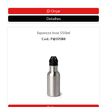
Orçar
Detalhes
Squeeze Inox 550ml
Cod.: P@07088