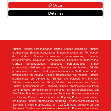
Orçar
Detalhes
Brindes, Brindes personalizados, Brinde, Brindes comerciais, Brindes
promocionais, Brindes corporativos, Brindes empresariais, Fornecedor
de brindes, Brindes comerciais personalizados, Canetas
personalizadas, Chaveiros personalizados, Canecas personalizadas,
Garrafa personalizadas, Squeezes personalizados, Brinde
promocional, Marketing promocional, Empresa de brindes, Brindes
promocionais em Acre, Brindes promocionais em Rio Branco, Brindes
promocionais em Amapá, Brindes promocionais em Macapá, Brindes
promocionais em Amazonas, Brindes promocionais em Manaus,
Brindes promocionais em Pará, Brindes promocionais em Belém,
Brindes promocionais em Rondônia, Brindes promocionais em Porto
Velho, Brindes promocionais em Roraima, Brindes promocionais em
Boa Vista, Brindes promocionais em Tocantins, Brindes promocionais
em Palmas, Brindes promocionais em Alagoas, Brindes promocionais
em Maceió, Brindes promocionais em Bahia, Brindes promocionais em
Salvador, Brindes promocionais em Ceará, Brindes promocionais em
Fortaleza, Brindes promocionais em Maranhão, Brindes promocionais