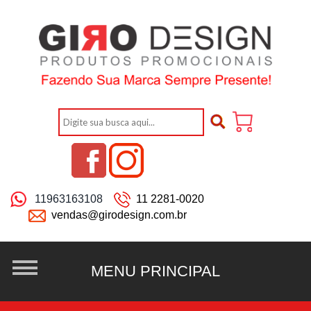
11963163108
11 2281-0020
vendas@girodesign.com.br