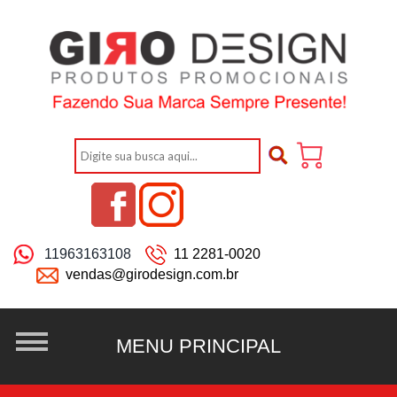
11963163108
11 2281-0020
vendas@girodesign.com.br