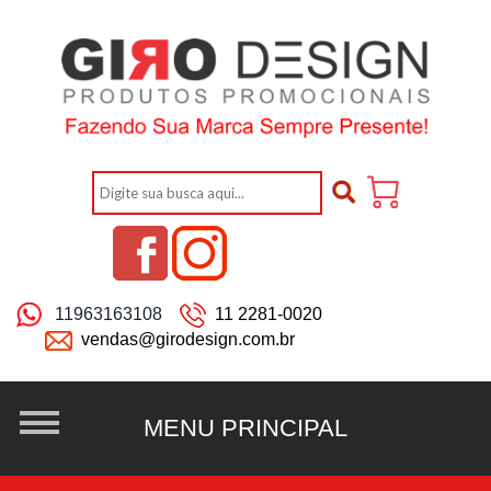
11963163108
11 2281-0020
vendas@girodesign.com.br