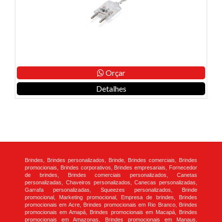
Orçar
Detalhes
Brindes, Brindes personalizados, Brinde, Brindes comerciais, Brindes
promocionais, Brindes corporativos, Brindes empresariais, Fornecedor
de brindes, Brindes comerciais personalizados, Canetas
personalizadas, Chaveiros personalizados, Canecas personalizadas,
Garrafa personalizadas, Squeezes personalizados, Brinde
promocional, Marketing promocional, Empresa de brindes, Brindes
promocionais em Acre, Brindes promocionais em Rio Branco, Brindes
promocionais em Amapá, Brindes promocionais em Macapá, Brindes
promocionais em Amazonas, Brindes promocionais em Manaus,