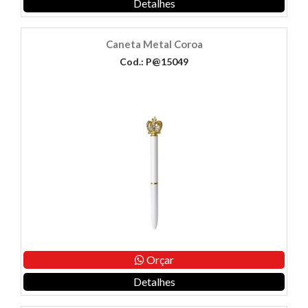
Detalhes
Caneta Metal Coroa
Cod.: P@15049
Orçar
Detalhes