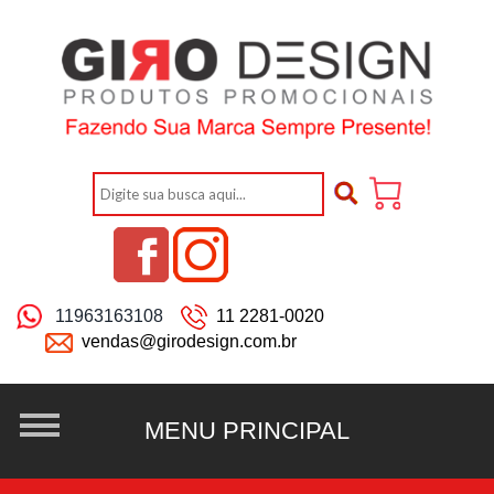
11963163108
11 2281-0020
vendas@girodesign.com.br