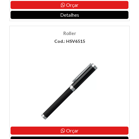
Orçar
Detalhes
Roller
Cod.: HSV6515
Orçar