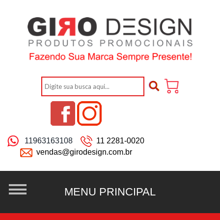
11963163108
11 2281-0020
vendas@girodesign.com.br