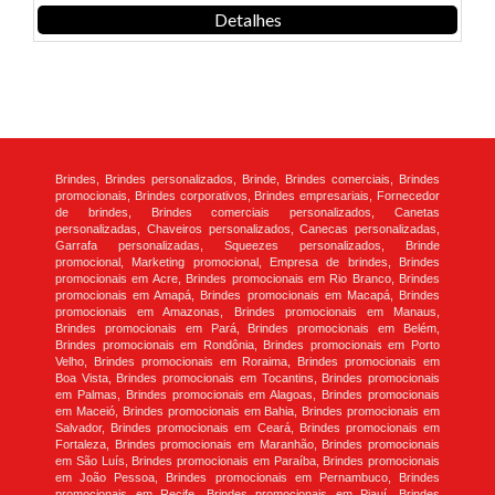
Detalhes
Brindes, Brindes personalizados, Brinde, Brindes comerciais, Brindes
promocionais, Brindes corporativos, Brindes empresariais, Fornecedor
de brindes, Brindes comerciais personalizados, Canetas
personalizadas, Chaveiros personalizados, Canecas personalizadas,
Garrafa personalizadas, Squeezes personalizados, Brinde
promocional, Marketing promocional, Empresa de brindes, Brindes
promocionais em Acre, Brindes promocionais em Rio Branco, Brindes
promocionais em Amapá, Brindes promocionais em Macapá, Brindes
promocionais em Amazonas, Brindes promocionais em Manaus,
Brindes promocionais em Pará, Brindes promocionais em Belém,
Brindes promocionais em Rondônia, Brindes promocionais em Porto
Velho, Brindes promocionais em Roraima, Brindes promocionais em
Boa Vista, Brindes promocionais em Tocantins, Brindes promocionais
em Palmas, Brindes promocionais em Alagoas, Brindes promocionais
em Maceió, Brindes promocionais em Bahia, Brindes promocionais em
Salvador, Brindes promocionais em Ceará, Brindes promocionais em
Fortaleza, Brindes promocionais em Maranhão, Brindes promocionais
em São Luís, Brindes promocionais em Paraíba, Brindes promocionais
em João Pessoa, Brindes promocionais em Pernambuco, Brindes
promocionais em Recife, Brindes promocionais em Piauí, Brindes