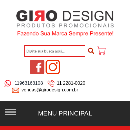
11963163108
11 2281-0020
vendas@girodesign.com.br