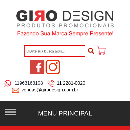
11963163108
11 2281-0020
vendas@girodesign.com.br