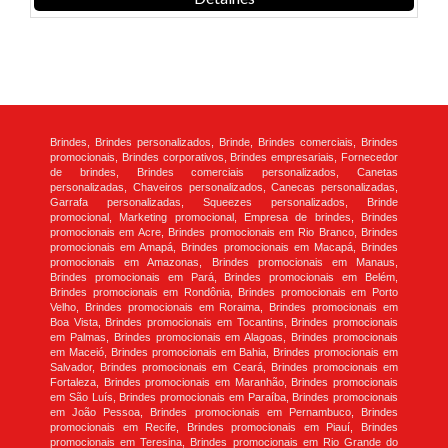
Brindes, Brindes personalizados, Brinde, Brindes comerciais, Brindes
promocionais, Brindes corporativos, Brindes empresariais, Fornecedor
de brindes, Brindes comerciais personalizados, Canetas
personalizadas, Chaveiros personalizados, Canecas personalizadas,
Garrafa personalizadas, Squeezes personalizados, Brinde
promocional, Marketing promocional, Empresa de brindes, Brindes
promocionais em Acre, Brindes promocionais em Rio Branco, Brindes
promocionais em Amapá, Brindes promocionais em Macapá, Brindes
promocionais em Amazonas, Brindes promocionais em Manaus,
Brindes promocionais em Pará, Brindes promocionais em Belém,
Brindes promocionais em Rondônia, Brindes promocionais em Porto
Velho, Brindes promocionais em Roraima, Brindes promocionais em
Boa Vista, Brindes promocionais em Tocantins, Brindes promocionais
em Palmas, Brindes promocionais em Alagoas, Brindes promocionais
em Maceió, Brindes promocionais em Bahia, Brindes promocionais em
Salvador, Brindes promocionais em Ceará, Brindes promocionais em
Fortaleza, Brindes promocionais em Maranhão, Brindes promocionais
em São Luís, Brindes promocionais em Paraíba, Brindes promocionais
em João Pessoa, Brindes promocionais em Pernambuco, Brindes
promocionais em Recife, Brindes promocionais em Piauí, Brindes
promocionais em Teresina, Brindes promocionais em Rio Grande do