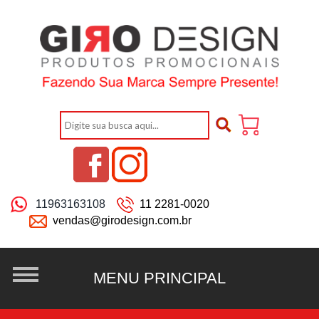
11963163108
11 2281-0020
vendas@girodesign.com.br