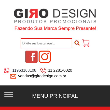
11963163108
11 2281-0020
vendas@girodesign.com.br