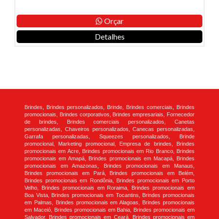
Orçar
Detalhes
Brindes, Brindes personalizados, Brinde, Brindes comerciais, Brindes
promocionais, Brindes corporativos, Brindes empresariais, Fornecedor
de brindes, Brindes comerciais personalizados, Canetas
personalizadas, Chaveiros personalizados, Canecas personalizadas,
Garrafa personalizadas, Squeezes personalizados, Brinde
promocional, Marketing promocional, Empresa de brindes, Brindes
promocionais em Acre, Brindes promocionais em Rio Branco, Brindes
promocionais em Amapá, Brindes promocionais em Macapá, Brindes
promocionais em Amazonas, Brindes promocionais em Manaus,
Brindes promocionais em Pará, Brindes promocionais em Belém,
Brindes promocionais em Rondônia, Brindes promocionais em Porto
Velho, Brindes promocionais em Roraima, Brindes promocionais em
Boa Vista, Brindes promocionais em Tocantins, Brindes promocionais
em Palmas, Brindes promocionais em Alagoas, Brindes promocionais
em Maceió, Brindes promocionais em Bahia, Brindes promocionais em
Salvador, Brindes promocionais em Ceará, Brindes promocionais em