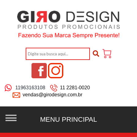
11963163108
11 2281-0020
vendas@girodesign.com.br