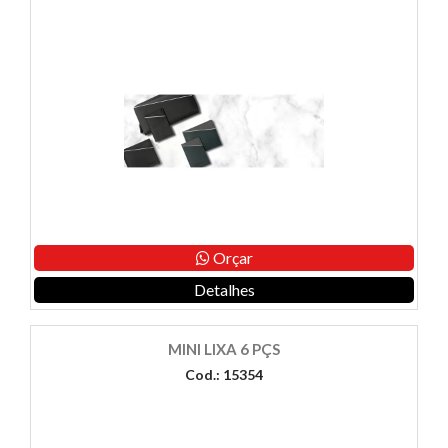
Orçar
Detalhes
MINI LIXA 6 PÇS
Cod.: 15354