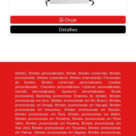
Orçar
Detalhes
Brindes, Brindes personalizados, Brinde, Brindes comerciais, Brindes
promocionais, Brindes corporativos, Brindes empresariais, Fornecedor
de brindes, Brindes comerciais personalizados, Canetas
personalizadas, Chaveiros personalizados, Canecas personalizadas,
Garrafa personalizadas, Squeezes personalizados, Brinde
promocional, Marketing promocional, Empresa de brindes, Brindes
promocionais em Acre, Brindes promocionais em Rio Branco, Brindes
promocionais em Amapá, Brindes promocionais em Macapá, Brindes
promocionais em Amazonas, Brindes promocionais em Manaus,
Brindes promocionais em Pará, Brindes promocionais em Belém,
Brindes promocionais em Rondônia, Brindes promocionais em Porto
Velho, Brindes promocionais em Roraima, Brindes promocionais em
Boa Vista, Brindes promocionais em Tocantins, Brindes promocionais
em Palmas, Brindes promocionais em Alagoas, Brindes promocionais