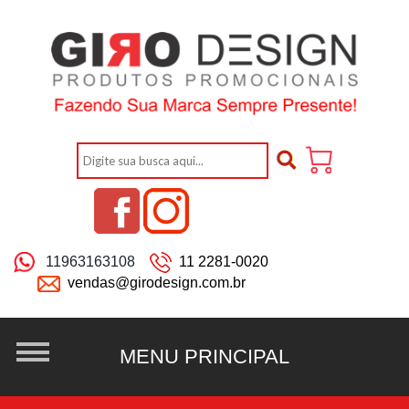
11963163108
11 2281-0020
vendas@girodesign.com.br