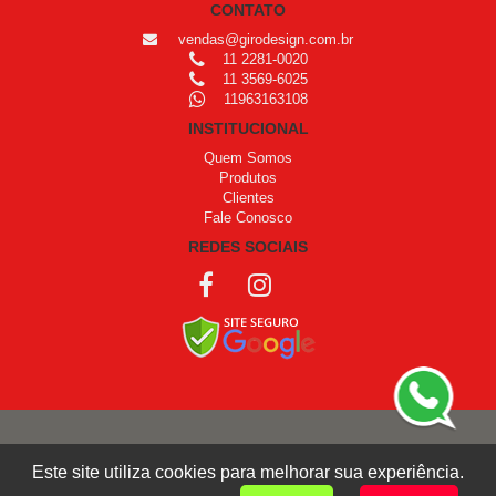
CONTATO
vendas@girodesign.com.br
11 2281-0020
11 3569-6025
11963163108
INSTITUCIONAL
Quem Somos
Produtos
Clientes
Fale Conosco
REDES SOCIAIS
COPYRIGHT © 1999 - 2026 /
OPROGRAMADOR
Este site utiliza cookies para melhorar sua experiência.
Giro Design