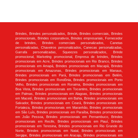
Brindes, Brindes personalizados, Brinde, Brindes comerciais, Brindes
promocionais, Brindes corporativos, Brindes empresariais, Fornecedor
de brindes, Brindes comerciais personalizados, Canetas
personalizadas, Chaveiros personalizados, Canecas personalizadas,
Garrafa personalizadas, Squeezes personalizados, Brinde
promocional, Marketing promocional, Empresa de brindes, Brindes
promocionais em Acre, Brindes promocionais em Rio Branco, Brindes
promocionais em Amapá, Brindes promocionais em Macapá, Brindes
promocionais em Amazonas, Brindes promocionais em Manaus,
Brindes promocionais em Pará, Brindes promocionais em Belém,
Brindes promocionais em Rondônia, Brindes promocionais em Porto
Velho, Brindes promocionais em Roraima, Brindes promocionais em
Boa Vista, Brindes promocionais em Tocantins, Brindes promocionais
em Palmas, Brindes promocionais em Alagoas, Brindes promocionais
em Maceió, Brindes promocionais em Bahia, Brindes promocionais em
Salvador, Brindes promocionais em Ceará, Brindes promocionais em
Fortaleza, Brindes promocionais em Maranhão, Brindes promocionais
em São Luís, Brindes promocionais em Paraíba, Brindes promocionais
em João Pessoa, Brindes promocionais em Pernambuco, Brindes
promocionais em Recife, Brindes promocionais em Piauí, Brindes
promocionais em Teresina, Brindes promocionais em Rio Grande do
Norte, Brindes promocionais em Natal, Brindes promocionais em
Sergipe, Brindes promocionais em Aracaju, Brindes promocionais em