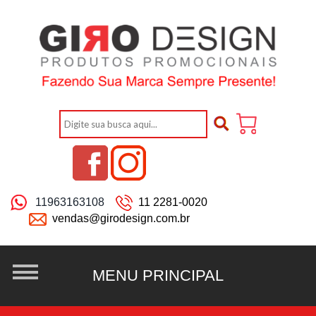
11963163108
11 2281-0020
vendas@girodesign.com.br