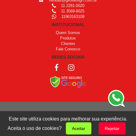
vendas@girodesign.com.br
11 2281-0020
11 3569-6025
11963163108
INSTITUCIONAL
Quem Somos
Produtos
Clientes
Fale Conosco
REDES SOCIAIS
COPYRIGHT © 1999 - 2026 /
OPROGRAMADOR
Este site utiliza cookies para melhorar sua experiência.
Giro Design
Aceita o uso de cookies?
Aceitar
Rejeitar