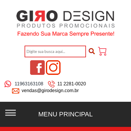
11963163108
11 2281-0020
vendas@girodesign.com.br