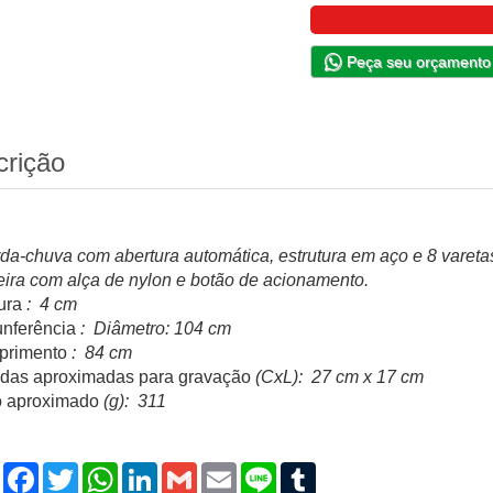
Peça seu orçamento
crição
da-chuva com abertura automática, estrutura em aço e 8 varetas
ira com alça de nylon e botão de acionamento.
ura
: 4 cm
unferência
: Diâmetro: 104 cm
rimento
: 84 cm
das aproximadas para gravação
(CxL): 27 cm x 17 cm
 aproximado
(g): 311
Compartilhar
Facebook
Twitter
WhatsApp
LinkedIn
Gmail
Email
Line
Tumblr