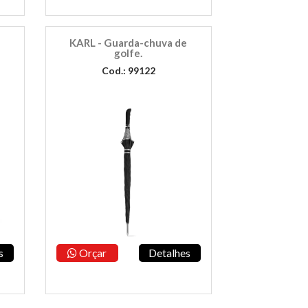
KARL - Guarda-chuva de
golfe.
Cod.: 99122
s
Orçar
Detalhes