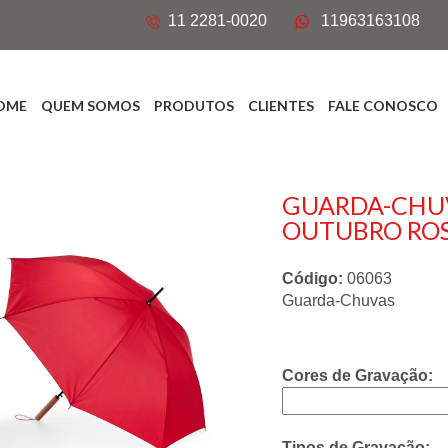
11 2281-0020
11963163108
OME
QUEM SOMOS
PRODUTOS
CLIENTES
FALE CONOSCO
GUARDA-CHU
OUTUBRO RO
Código:
06063
Guarda-Chuvas
Cores de Gravação:
Tipos de Gravação: