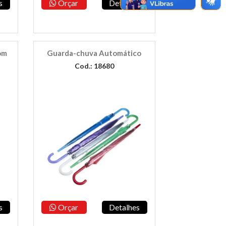
s
Orçar
Detalhes
om
Guarda-chuva Automático
Cod.: 18680
s
Orçar
Detalhes