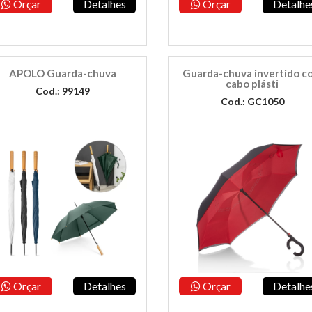
Orçar
Detalhes
Orçar
Detalhe
APOLO Guarda-chuva
Guarda-chuva invertido c
cabo plásti
Cod.: 99149
Cod.: GC1050
Orçar
Detalhes
Orçar
Detalhe