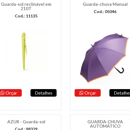
Guarda-sol reclinável em
Guarda-chuva Manual
210T
Cod.: 05046
Cod.: 11135
Orçar
Detalhes
Orçar
Detalhe
AZUR - Guarda-sol
GUARDA-CHUVA
AUTOMÁTICO
Cod.: 98329