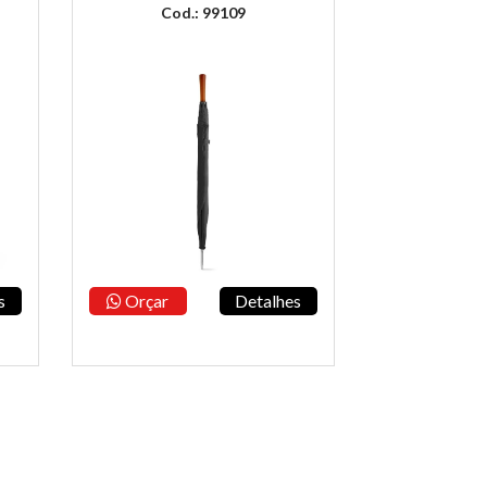
Cod.: 99109
s
Orçar
Detalhes