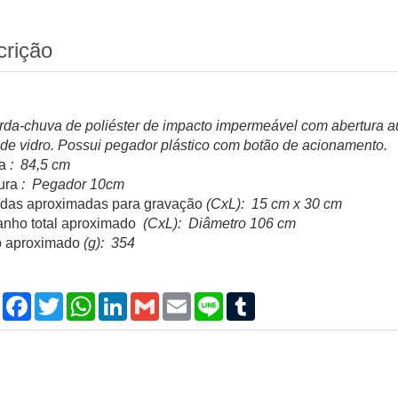
crição
da-chuva de poliéster de impacto impermeável com abertura au
a de vidro. Possui pegador plástico com botão de acionamento.
a
: 84,5 cm
ura
: Pegador 10cm
das aproximadas para gravação
(CxL): 15 cm x 30 cm
nho total aproximado
(CxL): Diâmetro 106 cm
 aproximado
(g): 354
Compartilhar
Facebook
Twitter
WhatsApp
LinkedIn
Gmail
Email
Line
Tumblr