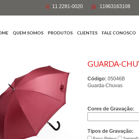
11 2281-0020
11963163108
OME
QUEM SOMOS
PRODUTOS
CLIENTES
FALE CONOSCO
GUARDA-CHU
Código:
05046B
Guarda-Chuvas
Cores de Gravação:
Tipos de Gravação:
Baixo Relevo
Serigrafi