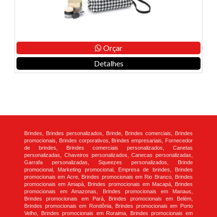
Orçar
Detalhes
Brindes, Brindes personalizados, Brinde, Brindes comerciais, Brindes
promocionais, Brindes corporativos, Brindes empresariais, Fornecedor
de brindes, Brindes comerciais personalizados, Canetas
personalizadas, Chaveiros personalizados, Canecas personalizadas,
Garrafa personalizadas, Squeezes personalizados, Brinde
promocional, Marketing promocional, Empresa de brindes, Brindes
promocionais em Acre, Brindes promocionais em Rio Branco, Brindes
promocionais em Amapá, Brindes promocionais em Macapá, Brindes
promocionais em Amazonas, Brindes promocionais em Manaus,
Brindes promocionais em Pará, Brindes promocionais em Belém,
Brindes promocionais em Rondônia, Brindes promocionais em Porto
Velho, Brindes promocionais em Roraima, Brindes promocionais em