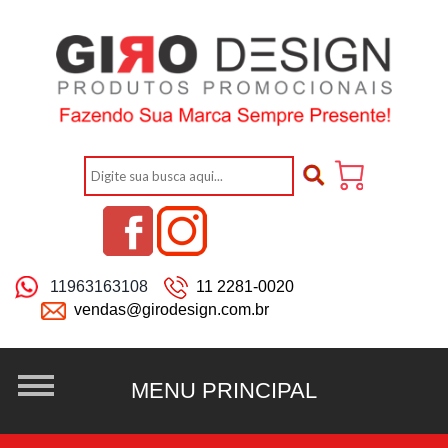
11963163108
11 2281-0020
vendas@girodesign.com.br