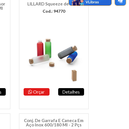
sor
LILLARD Squeeze de vidro
Ml
Cod.: 94770
s
Orçar
Detalhes
Conj. De Garrafa E Caneca Em
Aço Inox 600/180 Ml - 2 Pçs