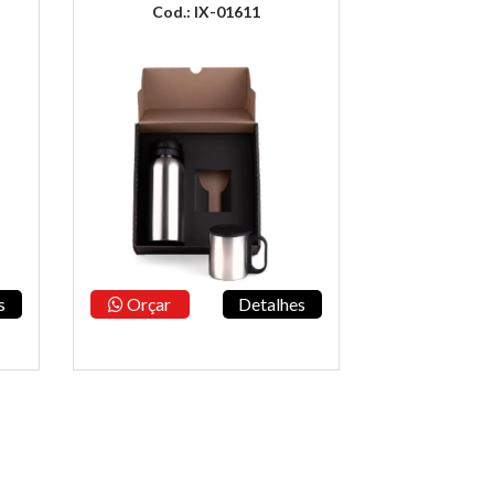
Cod.: IX-01611
s
Orçar
Detalhes