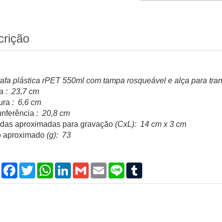
crição
afa plástica rPET 550ml com tampa rosqueável e alça para tran
a
: 23,7 cm
ura
: 6,6 cm
unferência
: 20,8 cm
das aproximadas para gravação
(CxL): 14 cm x 3 cm
 aproximado
(g): 73
Compartilhar
Facebook
Twitter
WhatsApp
LinkedIn
Gmail
Email
Line
Tumblr