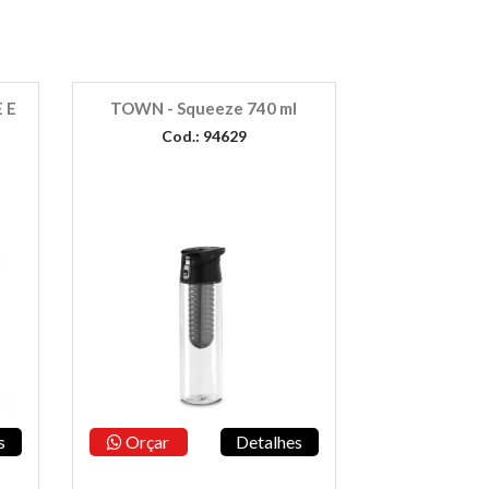
 E
TOWN - Squeeze 740 ml
Cod.: 94629
s
Orçar
Detalhes