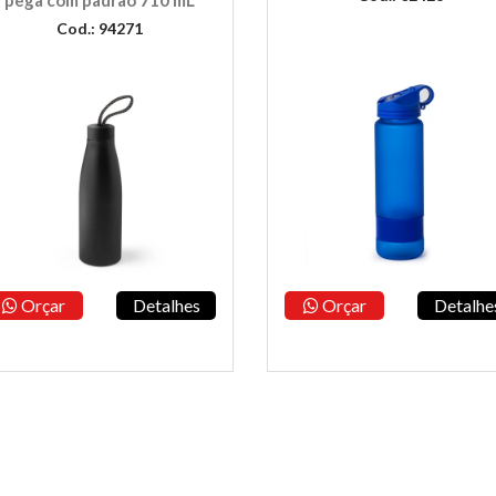
pega com padrão 710 mL
Cod.: 94271
Orçar
Detalhes
Orçar
Detalhe