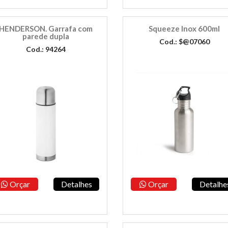
HENDERSON. Garrafa com
Squeeze Inox 600ml
parede dupla
Cod.: $@07060
Cod.: 94264
Orçar
Detalhes
Orçar
Detalhe