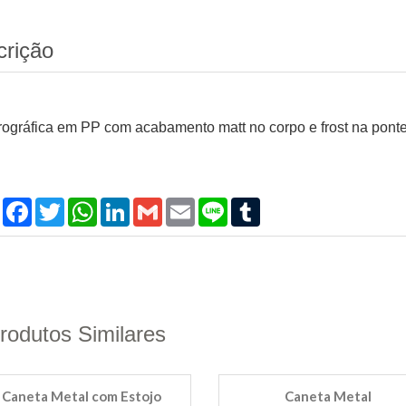
crição
rográfica em PP com acabamento matt no corpo e frost na pontei
Compartilhar
Facebook
Twitter
WhatsApp
LinkedIn
Gmail
Email
Line
Tumblr
rodutos Similares
Caneta Metal com Estojo
Caneta Metal