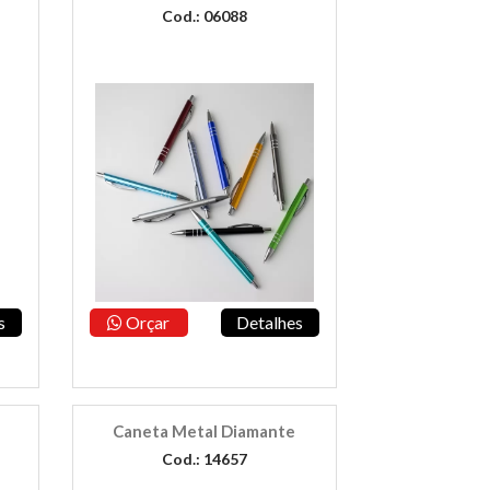
Cod.: 06088
s
Orçar
Detalhes
Caneta Metal Diamante
Cod.: 14657