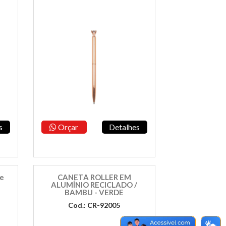
s
Orçar
Detalhes
 e
CANETA ROLLER EM
ALUMÍNIO RECICLADO /
BAMBU - VERDE
Cod.: CR-92005