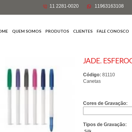
11 2281-0020
11963163108
OME
QUEM SOMOS
PRODUTOS
CLIENTES
FALE CONOSCO
JADE. ESFER
Código:
81110
Canetas
Cores de Gravação:
Tipos de Gravação:
Silk