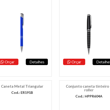
Orçar
Detalhes
Orçar
Detalhe
Caneta Metal Triangular
Conjunto caneta tinteiro
roller
Cod.: ER191B
Cod.: HPPR604A