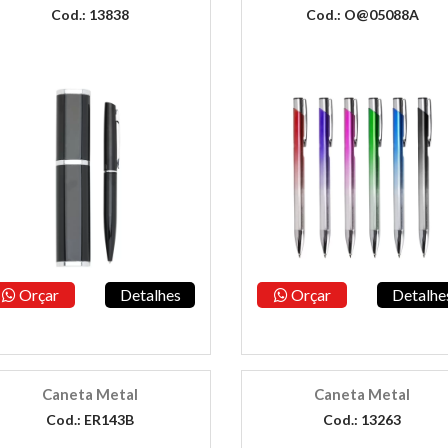
Cod.: 13838
Cod.: O@05088A
Orçar
Detalhes
Orçar
Detalhe
Caneta Metal
Caneta Metal
Cod.: ER143B
Cod.: 13263