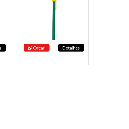
s
Orçar
Detalhes