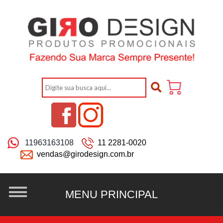
11963163108
11 2281-0020
vendas@girodesign.com.br