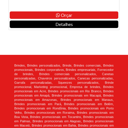
Orçar
Detalhes
Brindes, Brindes personalizados, Brinde, Brindes comerciais, Brindes
promocionais, Brindes corporativos, Brindes empresariais, Fornecedor
de brindes, Brindes comerciais personalizados, Canetas
personalizadas, Chaveiros personalizados, Canecas personalizadas,
Garrafa personalizadas, Squeezes personalizados, Brinde
promocional, Marketing promocional, Empresa de brindes, Brindes
promocionais em Acre, Brindes promocionais em Rio Branco, Brindes
promocionais em Amapá, Brindes promocionais em Macapá, Brindes
promocionais em Amazonas, Brindes promocionais em Manaus,
Brindes promocionais em Pará, Brindes promocionais em Belém,
Brindes promocionais em Rondônia, Brindes promocionais em Porto
Velho, Brindes promocionais em Roraima, Brindes promocionais em
Boa Vista, Brindes promocionais em Tocantins, Brindes promocionais
em Palmas, Brindes promocionais em Alagoas, Brindes promocionais
em Maceió, Brindes promocionais em Bahia, Brindes promocionais em