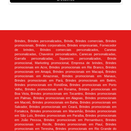
Brindes, Brindes personalizados, Brinde, Brindes comerciais, Brindes
promocionais, Brindes corporativos, Brindes empresariais, Fornecedor
de brindes, Brindes comerciais personalizados, Canetas
personalizadas, Chaveiros personalizados, Canecas personalizadas,
Garrafa personalizadas, Squeezes personalizados, Brinde
promocional, Marketing promocional, Empresa de brindes, Brindes
promocionais em Acre, Brindes promocionais em Rio Branco, Brindes
promocionais em Amapá, Brindes promocionais em Macapá, Brindes
promocionais em Amazonas, Brindes promocionais em Manaus,
Brindes promocionais em Pará, Brindes promocionais em Belém,
Brindes promocionais em Rondônia, Brindes promocionais em Porto
Velho, Brindes promocionais em Roraima, Brindes promocionais em
Boa Vista, Brindes promocionais em Tocantins, Brindes promocionais
em Palmas, Brindes promocionais em Alagoas, Brindes promocionais
em Maceió, Brindes promocionais em Bahia, Brindes promocionais em
Salvador, Brindes promocionais em Ceará, Brindes promocionais em
Fortaleza, Brindes promocionais em Maranhão, Brindes promocionais
em São Luís, Brindes promocionais em Paraíba, Brindes promocionais
em João Pessoa, Brindes promocionais em Pernambuco, Brindes
promocionais em Recife, Brindes promocionais em Piauí, Brindes
promocionais em Teresina, Brindes promocionais em Rio Grande do