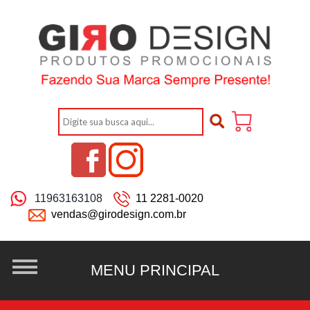
11963163108
11 2281-0020
vendas@girodesign.com.br