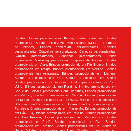
Brindes, Brindes personalizados, Brinde, Brindes comerciais, Brindes
promocionais, Brindes corporativos, Brindes empresariais, Fornecedor
de brindes, Brindes comerciais personalizados, Canetas
personalizadas, Chaveiros personalizados, Canecas personalizadas,
Garrafa personalizadas, Squeezes personalizados, Brinde
promocional, Marketing promocional, Empresa de brindes, Brindes
promocionais em Acre, Brindes promocionais em Rio Branco, Brindes
promocionais em Amapá, Brindes promocionais em Macapá, Brindes
promocionais em Amazonas, Brindes promocionais em Manaus,
Brindes promocionais em Pará, Brindes promocionais em Belém,
Brindes promocionais em Rondônia, Brindes promocionais em Porto
Velho, Brindes promocionais em Roraima, Brindes promocionais em
Boa Vista, Brindes promocionais em Tocantins, Brindes promocionais
em Palmas, Brindes promocionais em Alagoas, Brindes promocionais
em Maceió, Brindes promocionais em Bahia, Brindes promocionais em
Salvador, Brindes promocionais em Ceará, Brindes promocionais em
Fortaleza, Brindes promocionais em Maranhão, Brindes promocionais
em São Luís, Brindes promocionais em Paraíba, Brindes promocionais
em João Pessoa, Brindes promocionais em Pernambuco, Brindes
promocionais em Recife, Brindes promocionais em Piauí, Brindes
promocionais em Teresina, Brindes promocionais em Rio Grande do
Norte, Brindes promocionais em Natal, Brindes promocionais em