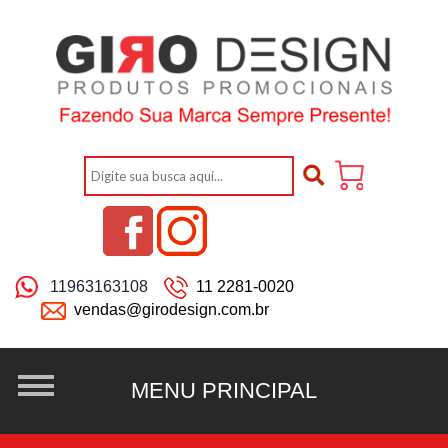
11963163108
11 2281-0020
vendas@girodesign.com.br