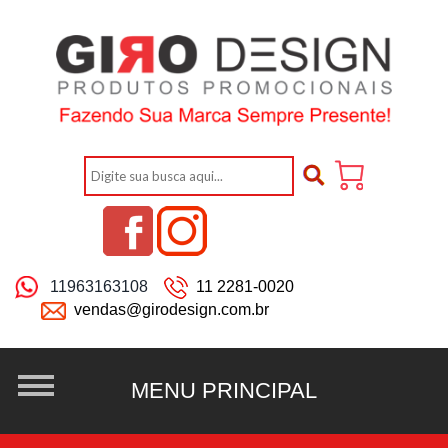
11963163108
11 2281-0020
vendas@girodesign.com.br