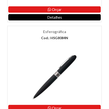
Orçar
Detalhes
Esferográfica
Cod.: HSG8084N
Orçar