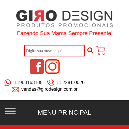
11963163108
11 2281-0020
vendas@girodesign.com.br