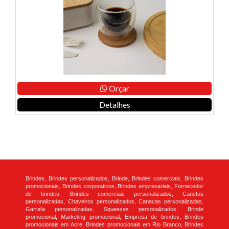
Orçar
Detalhes
Brindes, Brindes personalizados, Brinde, Brindes comerciais, Brindes
promocionais, Brindes corporativos, Brindes empresariais, Fornecedor
de brindes, Brindes comerciais personalizados, Canetas
personalizadas, Chaveiros personalizados, Canecas personalizadas,
Garrafa personalizadas, Squeezes personalizados, Brinde
promocional, Marketing promocional, Empresa de brindes, Brindes
promocionais em Acre, Brindes promocionais em Rio Branco, Brindes