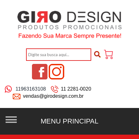
11963163108
11 2281-0020
vendas@girodesign.com.br