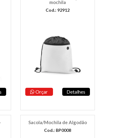
mochila
Cod.: 92912
s
Orçar
Detalhes
-
Sacola/Mochila de Algodão
Cod.: BP0008