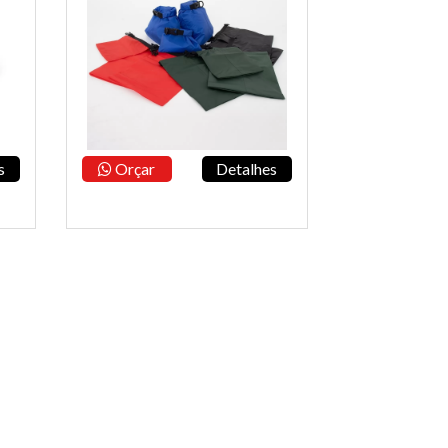
s
Orçar
Detalhes