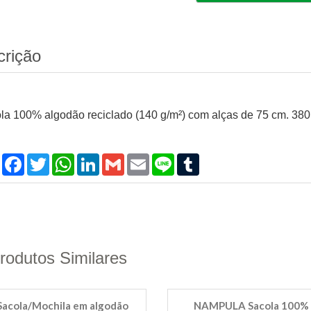
crição
la 100% algodão reciclado (140 g/m²) com alças de 75 cm. 38
Compartilhar
Facebook
Twitter
WhatsApp
LinkedIn
Gmail
Email
Line
Tumblr
rodutos Similares
Sacola/Mochila em algodão
NAMPULA Sacola 100%