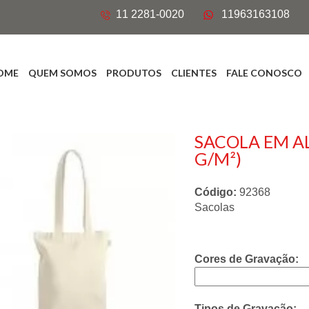
11 2281-0020
11963163108
OME
QUEM SOMOS
PRODUTOS
CLIENTES
FALE CONOSCO
SACOLA EM A
G/M²)
Código:
92368
Sacolas
Cores de Gravação:
Tipos de Gravação: