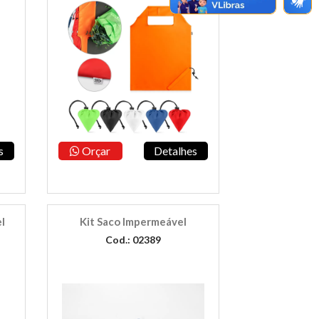
s
Orçar
Detalhes
l
Kit Saco Impermeável
Cod.: 02389