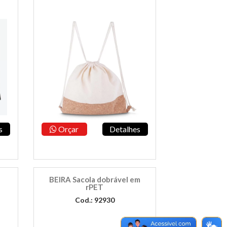
s
Orçar
Detalhes
BEIRA Sacola dobrável em
rPET
Cod.: 92930