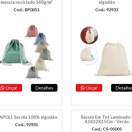
mescla reciclado 140g/m²
algodão
Cod.: BP0011
Cod.: 92933
Orçar
Detalhes
Orçar
Detalhe
APOLI. Sacola 100% algodão
Sacola Em Tnt Laminado 
42X32X15Cm - Verde
Cod.: 92935
Cod.: CS-05005