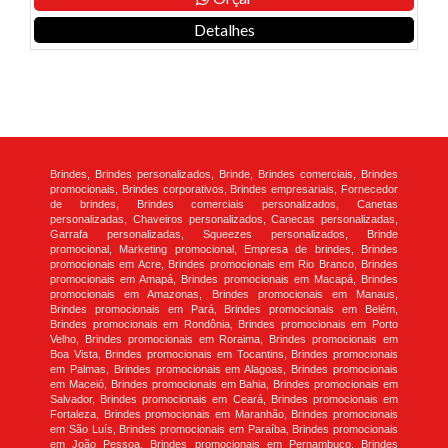
Detalhes
Brindes, Brindes personalizados, Brinde, Brindes comerciais, Brindes
promocionais, Brindes corporativos, Brindes empresariais, Fornecedor
de brindes, Brindes comerciais personalizados, Canetas
personalizadas, Chaveiros personalizados, Canecas personalizadas,
Garrafa personalizadas, Squeezes personalizados, Brinde
promocional, Marketing promocional, Empresa de brindes, Brindes
promocionais em Acre, Brindes promocionais em Rio Branco, Brindes
promocionais em Amapá, Brindes promocionais em Macapá, Brindes
promocionais em Amazonas, Brindes promocionais em Manaus,
Brindes promocionais em Pará, Brindes promocionais em Belém,
Brindes promocionais em Rondônia, Brindes promocionais em Porto
Velho, Brindes promocionais em Roraima, Brindes promocionais em
Boa Vista, Brindes promocionais em Tocantins, Brindes promocionais
em Palmas, Brindes promocionais em Alagoas, Brindes promocionais
em Maceió, Brindes promocionais em Bahia, Brindes promocionais em
Salvador, Brindes promocionais em Ceará, Brindes promocionais em
Fortaleza, Brindes promocionais em Maranhão, Brindes promocionais
em São Luís, Brindes promocionais em Paraíba, Brindes promocionais
em João Pessoa, Brindes promocionais em Pernambuco, Brindes