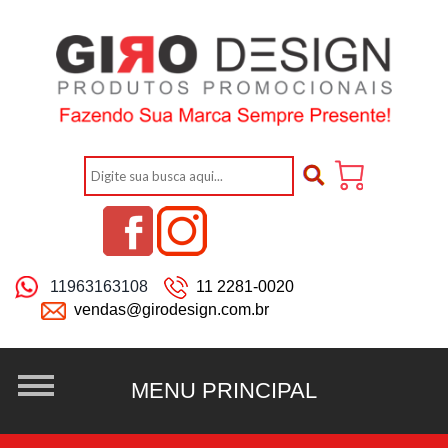
11963163108
11 2281-0020
vendas@girodesign.com.br