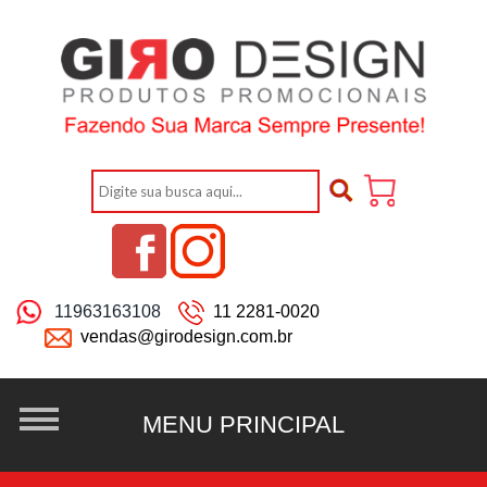
11963163108
11 2281-0020
vendas@girodesign.com.br