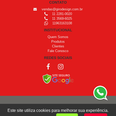
CONTATO
vendas@girodesign.com.br
11 2281-0020
11 3569-6025
11963163108
INSTITUCIONAL
Quem Somos
Produtos
Clientes
Fale Conosco
REDES SOCIAIS
COPYRIGHT © 1999 - 2026 /
OPROGRAMADOR
Este site utiliza cookies para melhorar sua experiência.
Giro Design