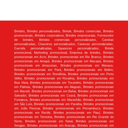
Brindes, Brindes personalizados, Brinde, Brindes comerciais, Brindes
promocionais, Brindes corporativos, Brindes empresariais, Fornecedor
de brindes, Brindes comerciais personalizados, Canetas
personalizadas, Chaveiros personalizados, Canecas personalizadas,
Garrafa personalizadas, Squeezes personalizados, Brinde
promocional, Marketing promocional, Empresa de brindes, Brindes
promocionais em Acre, Brindes promocionais em Rio Branco, Brindes
promocionais em Amapá, Brindes promocionais em Macapá, Brindes
promocionais em Amazonas, Brindes promocionais em Manaus,
Brindes promocionais em Pará, Brindes promocionais em Belém,
Brindes promocionais em Rondônia, Brindes promocionais em Porto
Velho, Brindes promocionais em Roraima, Brindes promocionais em
Boa Vista, Brindes promocionais em Tocantins, Brindes promocionais
em Palmas, Brindes promocionais em Alagoas, Brindes promocionais
em Maceió, Brindes promocionais em Bahia, Brindes promocionais em
Salvador, Brindes promocionais em Ceará, Brindes promocionais em
Fortaleza, Brindes promocionais em Maranhão, Brindes promocionais
em São Luís, Brindes promocionais em Paraíba, Brindes promocionais
em João Pessoa, Brindes promocionais em Pernambuco, Brindes
promocionais em Recife, Brindes promocionais em Piauí, Brindes
promocionais em Teresina, Brindes promocionais em Rio Grande do
Norte, Brindes promocionais em Natal, Brindes promocionais em
Sergipe, Brindes promocionais em Aracaju, Brindes promocionais em