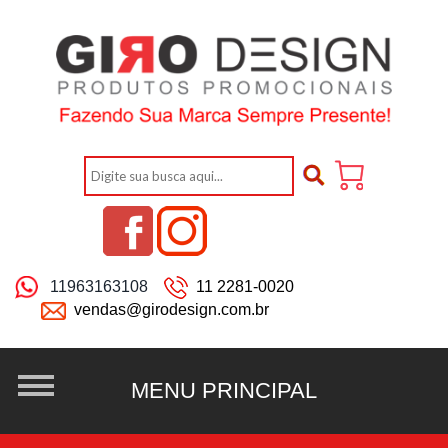
11963163108
11 2281-0020
vendas@girodesign.com.br