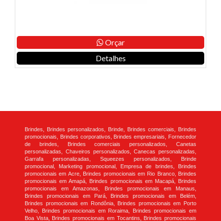
Orçar
Detalhes
Brindes, Brindes personalizados, Brinde, Brindes comerciais, Brindes
promocionais, Brindes corporativos, Brindes empresariais, Fornecedor
de brindes, Brindes comerciais personalizados, Canetas
personalizadas, Chaveiros personalizados, Canecas personalizadas,
Garrafa personalizadas, Squeezes personalizados, Brinde
promocional, Marketing promocional, Empresa de brindes, Brindes
promocionais em Acre, Brindes promocionais em Rio Branco, Brindes
promocionais em Amapá, Brindes promocionais em Macapá, Brindes
promocionais em Amazonas, Brindes promocionais em Manaus,
Brindes promocionais em Pará, Brindes promocionais em Belém,
Brindes promocionais em Rondônia, Brindes promocionais em Porto
Velho, Brindes promocionais em Roraima, Brindes promocionais em
Boa Vista, Brindes promocionais em Tocantins, Brindes promocionais