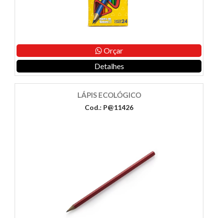
Orçar
Detalhes
LÁPIS ECOLÓGICO
Cod.: P@11426