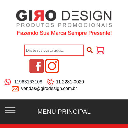
11963163108
11 2281-0020
vendas@girodesign.com.br