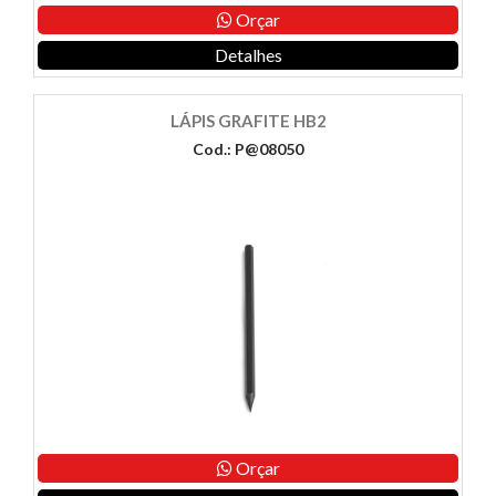
Orçar
Detalhes
LÁPIS GRAFITE HB2
Cod.: P@08050
Orçar