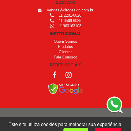
CONTATO
vendas@girodesign.com.br
11 2281-0020
11 3569-6025
11963163108
INSTITUCIONAL
Quem Somos
Produtos
Clientes
Fale Conosco
REDES SOCIAIS
COPYRIGHT © 1999 - 2026 /
OPROGRAMADOR
Este site utiliza cookies para melhorar sua experiência.
Giro Design