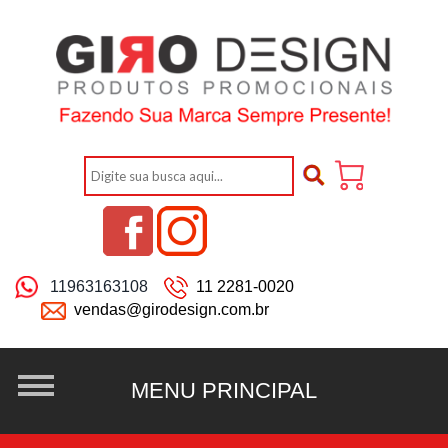
11963163108
11 2281-0020
vendas@girodesign.com.br