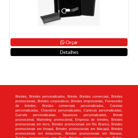
Orçar
Detalhes
Brindes, Brindes personalizados, Brinde, Brindes comerciais, Brindes
promocionais, Brindes corporativos, Brindes empresariais, Fornecedor
de brindes, Brindes comerciais personalizados, Canetas
personalizadas, Chaveiros personalizados, Canecas personalizadas,
Garrafa personalizadas, Squeezes personalizados, Brinde
promocional, Marketing promocional, Empresa de brindes, Brindes
promocionais em Acre, Brindes promocionais em Rio Branco, Brindes
promocionais em Amapá, Brindes promocionais em Macapá, Brindes
promocionais em Amazonas, Brindes promocionais em Manaus,