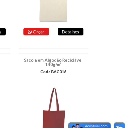
s
Orçar
Detalhes
Sacola em Algodão Reciclável
140g/m²
Cod.: BAC016