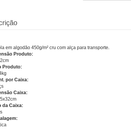
crição
la em algodão 450g/m² cru com alça para transporte.
nsão Produto:
52cm
 Produto:
4kg
t. por Caixa:
çs
nsão Caixa:
45x32cm
 da Caixa:
s
alagem:
tica