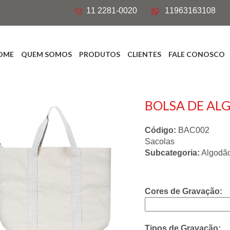
11 2281-0020
11963163108
OME
QUEM SOMOS
PRODUTOS
CLIENTES
FALE CONOSCO
BOLSA DE AL
Código:
BAC002
Sacolas
Subcategoria:
Algodã
Cores de Gravação:
Tipos de Gravação: