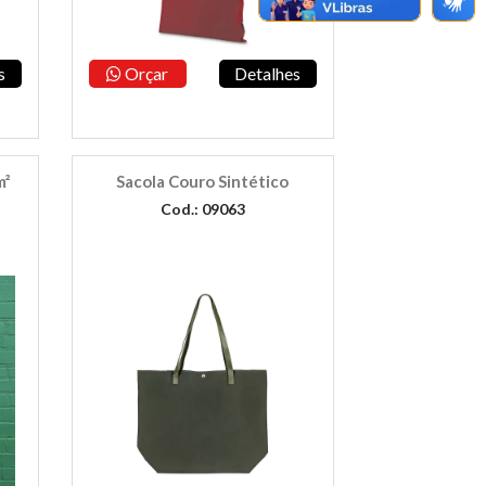
s
Orçar
Detalhes
m²
Sacola Couro Sintético
Cod.: 09063