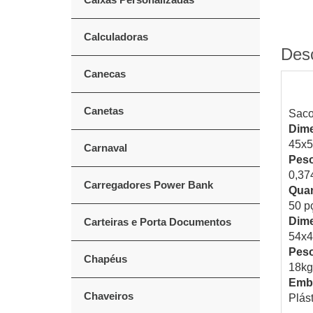
Calculadoras
Des
Canecas
Canetas
Saco
Dime
45x
Carnaval
Peso
0,37
Carregadores Power Bank
Quan
50 p
Dime
Carteiras e Porta Documentos
54x
Peso
Chapéus
18kg
Emb
Chaveiros
Plás