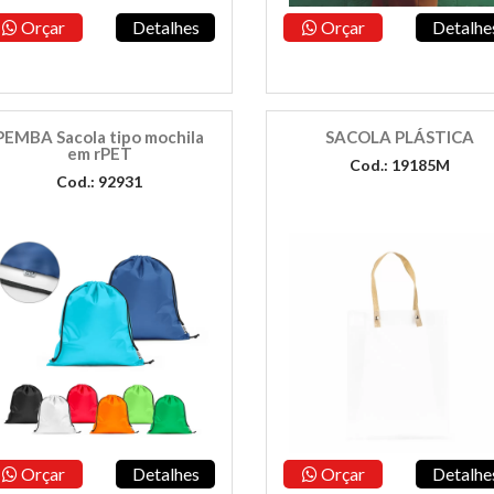
Orçar
Detalhes
Orçar
Detalhe
PEMBA Sacola tipo mochila
SACOLA PLÁSTICA
em rPET
Cod.: 19185M
Cod.: 92931
Orçar
Detalhes
Orçar
Detalhe