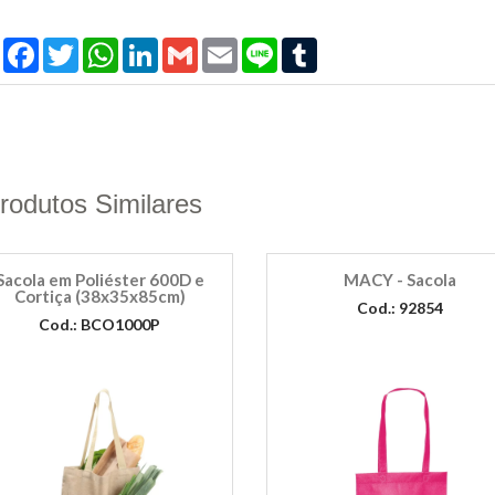
Compartilhar
Facebook
Twitter
WhatsApp
LinkedIn
Gmail
Email
Line
Tumblr
rodutos Similares
Sacola em Poliéster 600D e
MACY - Sacola
Cortiça (38x35x85cm)
Cod.: 92854
Cod.: BCO1000P