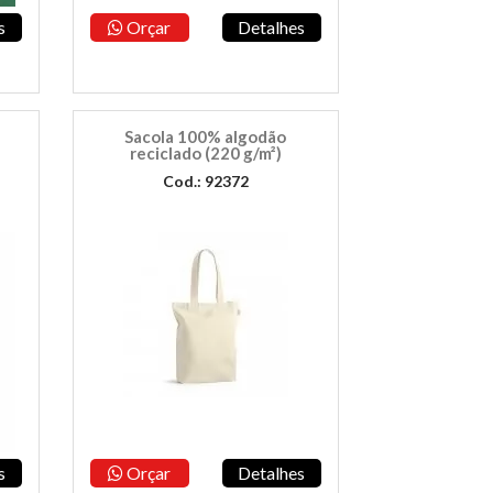
s
Orçar
Detalhes
Sacola 100% algodão
reciclado (220 g/m²)
Cod.: 92372
s
Orçar
Detalhes