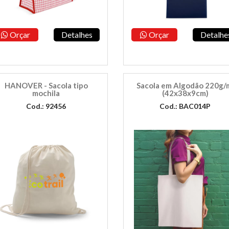
Orçar
Detalhes
Orçar
Detalhe
HANOVER - Sacola tipo
Sacola em Algodão 220g/
mochila
(42x38x9cm)
Cod.: 92456
Cod.: BAC014P