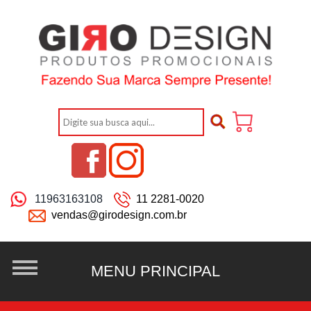
11963163108
11 2281-0020
vendas@girodesign.com.br