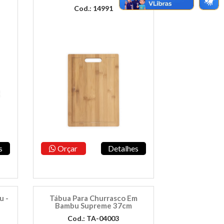
Cod.: 14991
s
Orçar
Detalhes
u -
Tábua Para Churrasco Em
Bambu Supreme 37cm
Cod.: TA-04003