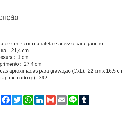
crição
a de corte com canaleta e acesso para gancho.
ura : 21,4 cm
ssura : 1 cm
rimento : 27,4 cm
das aproximadas para gravação (CxL): 22 cm x 16,5 cm
 aproximado (g): 392
Compartilhar
Facebook
Twitter
WhatsApp
LinkedIn
Gmail
Email
Line
Tumblr