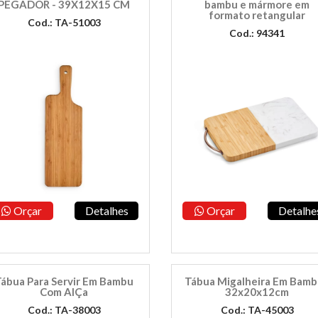
PEGADOR - 39X12X15 CM
bambu e mármore em
formato retangular
Cod.: TA-51003
Cod.: 94341
Orçar
Detalhes
Orçar
Detalhe
ábua Para Servir Em Bambu
Tábua Migalheira Em Bamb
Com AlÇa
32x20x12cm
Cod.: TA-38003
Cod.: TA-45003