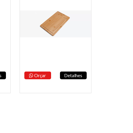
s
Orçar
Detalhes