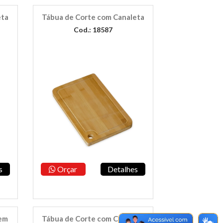
eta
Tábua de Corte com Canaleta
Cod.: 18587
s
Orçar
Detalhes
 em
Tábua de Corte com Canaleta