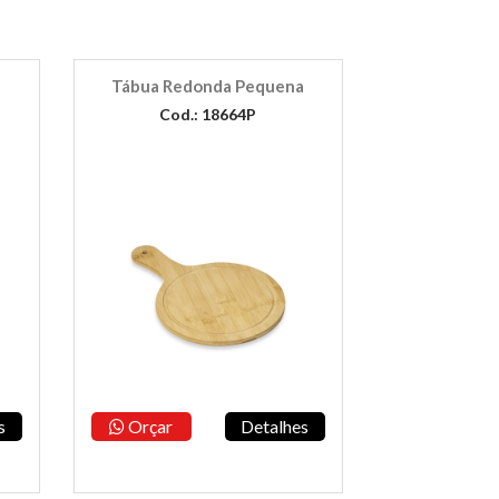
Tábua Redonda Pequena
Cod.: 18664P
s
Orçar
Detalhes