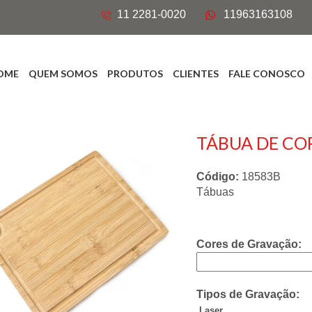
11 2281-0020
11963163108
OME
QUEM SOMOS
PRODUTOS
CLIENTES
FALE CONOSCO
TÁBUA DE CO
Código:
18583B
Tábuas
Cores de Gravação:
Tipos de Gravação:
Laser