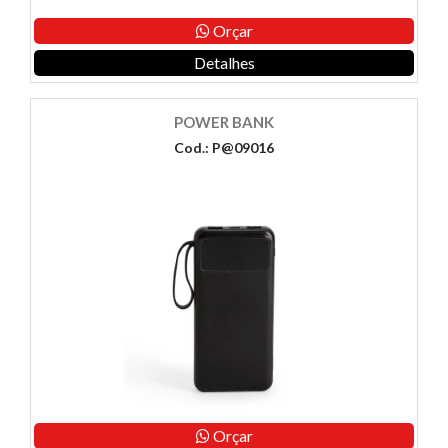
Orçar
Detalhes
POWER BANK
Cod.: P@09016
Orçar