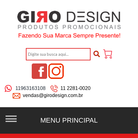
11963163108
11 2281-0020
vendas@girodesign.com.br