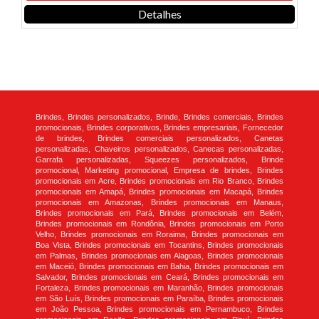
Detalhes
Brindes, Brindes personalizados, Brinde, Brindes comerciais, Brindes
promocionais, Brindes corporativos, Brindes empresariais, Fornecedor
de brindes, Brindes comerciais personalizados, Canetas
personalizadas, Chaveiros personalizados, Canecas personalizadas,
Garrafa personalizadas, Squeezes personalizados, Brinde
promocional, Marketing promocional, Empresa de brindes, Brindes
promocionais em Acre, Brindes promocionais em Rio Branco, Brindes
promocionais em Amapá, Brindes promocionais em Macapá, Brindes
promocionais em Amazonas, Brindes promocionais em Manaus,
Brindes promocionais em Pará, Brindes promocionais em Belém,
Brindes promocionais em Rondônia, Brindes promocionais em Porto
Velho, Brindes promocionais em Roraima, Brindes promocionais em
Boa Vista, Brindes promocionais em Tocantins, Brindes promocionais
em Palmas, Brindes promocionais em Alagoas, Brindes promocionais
em Maceió, Brindes promocionais em Bahia, Brindes promocionais em
Salvador, Brindes promocionais em Ceará, Brindes promocionais em
Fortaleza, Brindes promocionais em Maranhão, Brindes promocionais
em São Luís, Brindes promocionais em Paraíba, Brindes promocionais
em João Pessoa, Brindes promocionais em Pernambuco, Brindes