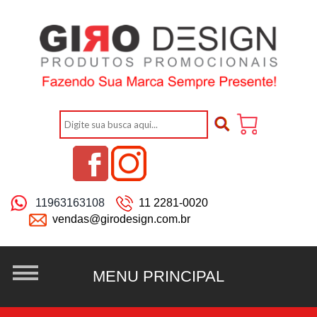
11963163108
11 2281-0020
vendas@girodesign.com.br