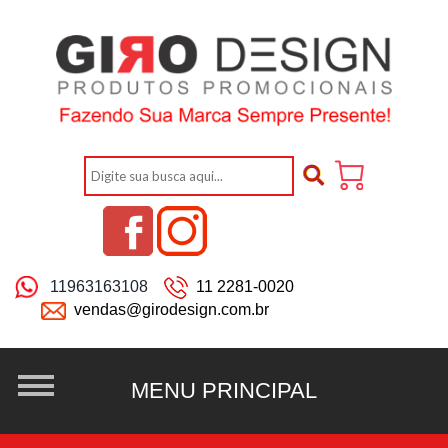
11963163108
11 2281-0020
vendas@girodesign.com.br