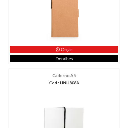
Orçar
Detalhes
Caderno A5
Cod.: HNH808A