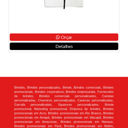
Orçar
Detalhes
Brindes, Brindes personalizados, Brinde, Brindes comerciais, Brindes
promocionais, Brindes corporativos, Brindes empresariais, Fornecedor
de brindes, Brindes comerciais personalizados, Canetas
personalizadas, Chaveiros personalizados, Canecas personalizadas,
Garrafa personalizadas, Squeezes personalizados, Brinde
promocional, Marketing promocional, Empresa de brindes, Brindes
promocionais em Acre, Brindes promocionais em Rio Branco, Brindes
promocionais em Amapá, Brindes promocionais em Macapá, Brindes
promocionais em Amazonas, Brindes promocionais em Manaus,
Brindes promocionais em Pará, Brindes promocionais em Belém,