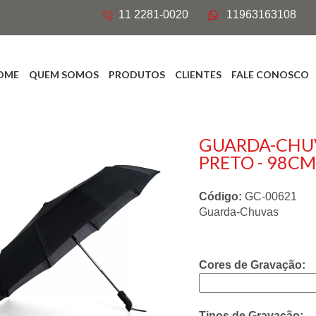
11 2281-0020
11963163108
OME
QUEM SOMOS
PRODUTOS
CLIENTES
FALE CONOSCO
GUARDA-CHU
PRETO - 98C
Código:
GC-00621
Guarda-Chuvas
Cores de Gravação:
Tipos de Gravação: