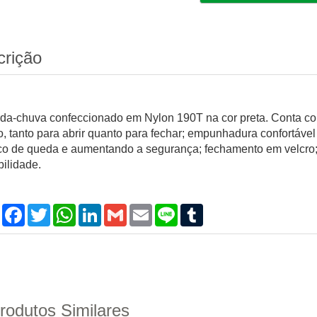
crição
da-chuva confeccionado em Nylon 190T na cor preta. Conta co
o, tanto para abrir quanto para fechar; empunhadura confortável
sco de queda e aumentando a segurança; fechamento em velcro
bilidade.
Compartilhar
Facebook
Twitter
WhatsApp
LinkedIn
Gmail
Email
Line
Tumblr
rodutos Similares