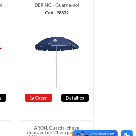
o
DERING - Guarda-sol
Cod.: 98332
s
Orçar
Detalhes
ARON. Guarda-chuva
dobrável de 21 em poliéster