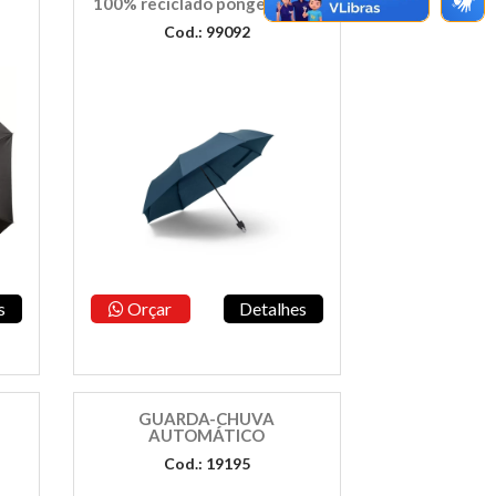
100% reciclado pongee 190T
Cod.: 99092
s
Orçar
Detalhes
GUARDA-CHUVA
AUTOMÁTICO
Cod.: 19195