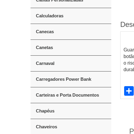
Calculadoras
Des
Canecas
Canetas
Guar
botã
o ri
Carnaval
dura
Carregadores Power Bank
Carteiras e Porta Documentos
Chapéus
Chaveiros
P