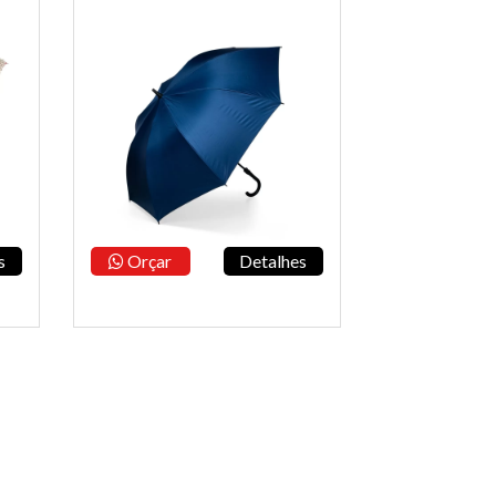
s
Orçar
Detalhes