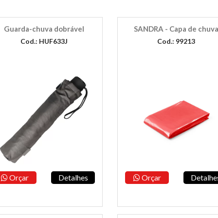
Guarda-chuva dobrável
SANDRA - Capa de chuv
Cod.: HUF633J
Cod.: 99213
Orçar
Detalhes
Orçar
Detalhe