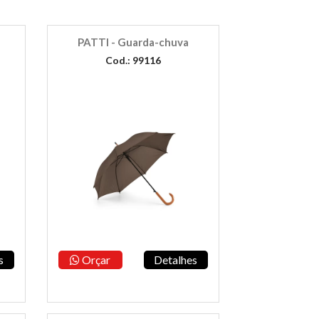
a
PATTI - Guarda-chuva
Cod.: 99116
s
Orçar
Detalhes