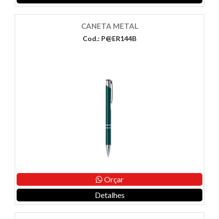
CANETA METAL
Cod.: P@ER144B
Orçar
Detalhes