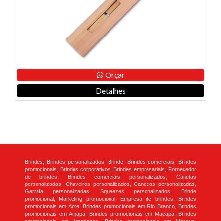
Orçar
Detalhes
Brindes, Brindes personalizados, Brinde, Brindes comerciais, Brindes
promocionais, Brindes corporativos, Brindes empresariais, Fornecedor
de brindes, Brindes comerciais personalizados, Canetas
personalizadas, Chaveiros personalizados, Canecas personalizadas,
Garrafa personalizadas, Squeezes personalizados, Brinde
promocional, Marketing promocional, Empresa de brindes, Brindes
promocionais em Acre, Brindes promocionais em Rio Branco, Brindes
promocionais em Amapá, Brindes promocionais em Macapá, Brindes