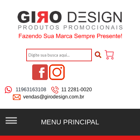
11963163108
11 2281-0020
vendas@girodesign.com.br