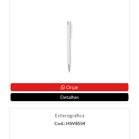
Orçar
Detalhes
Esferográfica
Cod.: HSV8554